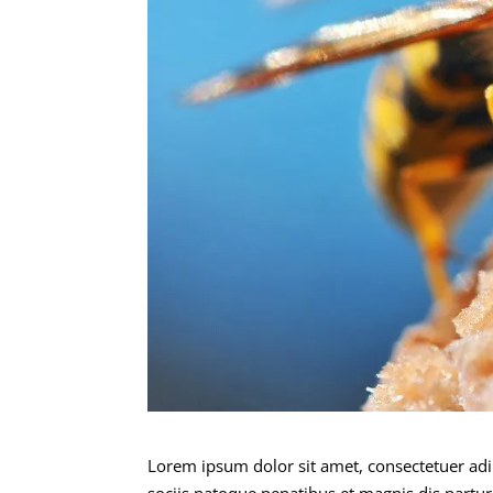
Lorem ipsum dolor sit amet, consectetuer ad
sociis natoque penatibus et magnis dis partur