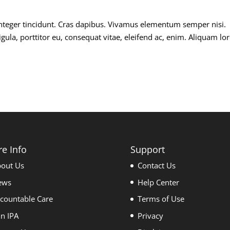
.
Integer tincidunt. Cras dapibus. Vivamus elementum semper nisi.
igula, porttitor eu, consequat vitae, eleifend ac, enim. Aliquam l
.
e Info
Support
out Us
Contact Us
ews
Help Center
countable Care
Terms of Use
in IPA
Privacy