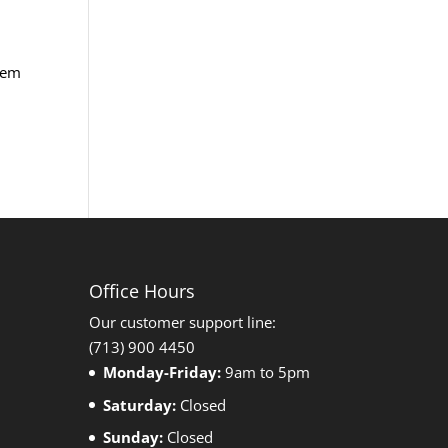
orem
Office Hours
Our customer support line:
(713) 900 4450
Monday-Friday:
9am to 5pm
Saturday:
Closed
Sunday:
Closed